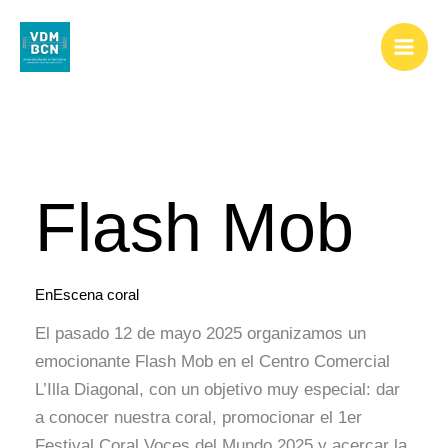
Ir
al
contenido
Flash
Mob
Flash Mob
EnEscena coral
El pasado 12 de mayo 2025 organizamos un
emocionante Flash Mob en el Centro Comercial
L’Illa Diagonal, con un objetivo muy especial: dar
a conocer nuestra coral, promocionar el 1er
Festival Coral Voces del Mundo 2025 y acercar la