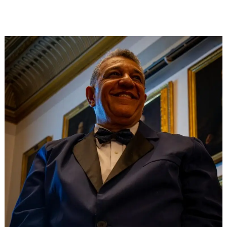
Veus
Cantants:
Repertorio
que
Une
Tradición,
Voz
y
Experiencia